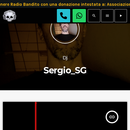
e Radio Bandito con una donazione intestata a: Associazion
search
menu
play_arrow
Dj
Sergio_SG
insert_link