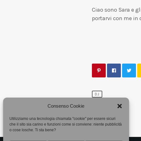
Ciao sono Sara e gl
portarvi con me in 
DJ
Consenso Cookie
Utilizziamo una tecnologia chiamata "cookie" per essere sicuri
che il sito sia carino e funzioni come si conviene: niente pubblicità
o cose losche. Ti sta bene?