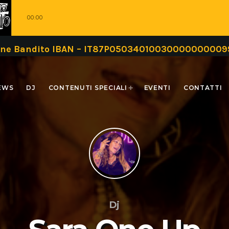
00:00
 IBAN – IT87P0503401003000000000999 oppure tram
EWS
DJ
CONTENUTI SPECIALI
EVENTI
CONTATTI
Dj