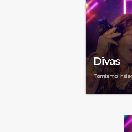
Divas
Torniamo insie
Venerdì 31 luglio E
coraggiosa, ironica
poliedrica, innov
parleremo di Cyndi
quale cantante vi 
Cindy Louper. Io m