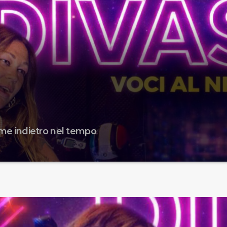
me indietro nel tempo
ccentrica, ribelle, carismatica, inconfondibile, colorata, energica
, creativa, camaleontica,trasgressiva, iconica, grintosa, estrosa,
ativa, indipendente, emotiva. Ma anche una promessa non manten
 Lauper. Divas qui la musica non l’ascoltiamo ma la viviamo. S
facesse pensare agli anni 80 la maggior parte di voi risponder
i chiamo Sara oneup e […]