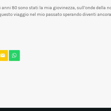
i anni 80 sono stati la mia giovinezza, sull’onde della n
questo viaggio nel mio passato sperando diventi ancora 
email