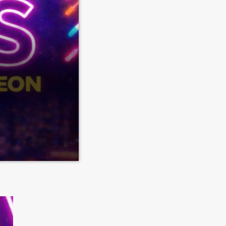
, autentica,
 sensibile,
uta. Venerdì
e vi chiedessi
ebbe Madonna o