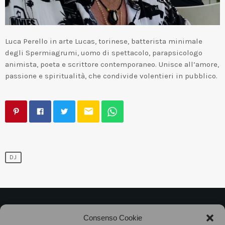
Luca Perello in arte Lucas, torinese, batterista minimale
degli Spermiagrumi, uomo di spettacolo, parapsicologo
animista, poeta e scrittore contemporaneo. Unisce all’amore,
passione e spiritualità, che condivide volentieri in pubblico.
email
DJ
©2025
Associazione Bandito • CF 97882400019 •
Consenso Cookie