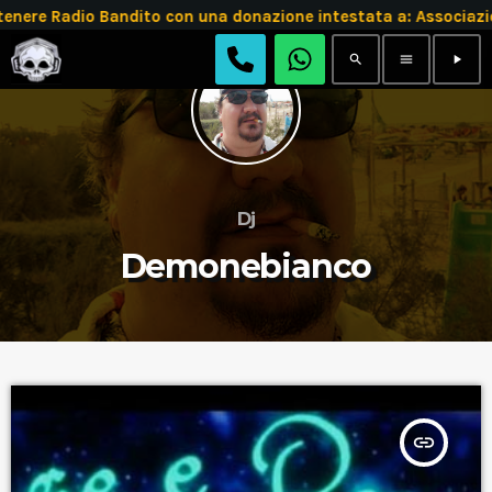
enere Radio Bandito con una donazione intestata a: Associ
search
menu
play_arrow
Dj
Demonebianco
insert_link